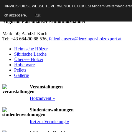
Springe direkt zur Navigation
Springe direkt zum Inhalt
HINWEIS: DIESE WEBSEITE VERWENDET COOKIES! Mit dem Weiternavigieren auf 
Ich akzeptiere.
OK
Augustin Fallenhauser Schnittholzhandel
Markt 50, A-5431 Kuchl
Tel: +43 664-90 68 536,
fallenhauser.a@lenzinger-holzexport.at
Heimische Hölzer
Sibirische Lärche
Übersee Hölzer
Hobelware
Pellets
Gallerie
Veranstaltungen
Holzadvent »
Studentenwohnungen
frei zur Vermietung »