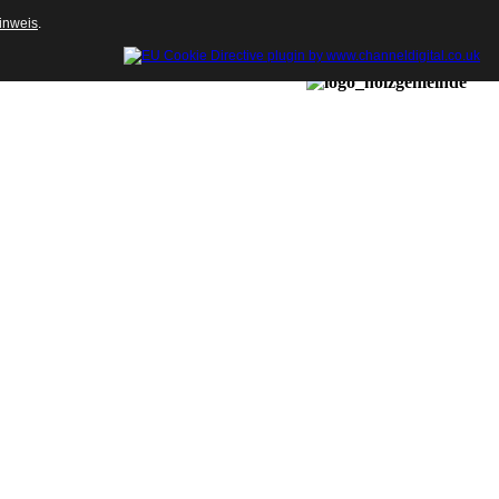
inweis
.