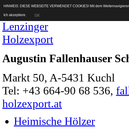
Springe direkt zur Navigati
HINWEIS: DIESE WEBSEITE VERWENDET COOKIES! Mit dem Weiternavigieren auf 
Ich akzeptiere.
OK
Augustin Fallenhauser Sc
Markt 50, A-5431 Kuchl
Tel: +43 664-90 68 536,
fa
holzexport.at
Heimische Hölzer